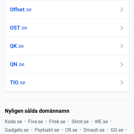
Offset
.se
OST
.se
QK
.se
QN
.se
TIO
.se
Nyligen sålda domännamn
Koda
se
Five
se
Frisk
se
Skrot
se
WE
se
Gadgets
se
Psykiatri
se
CR
se
Smash
se
GG
se