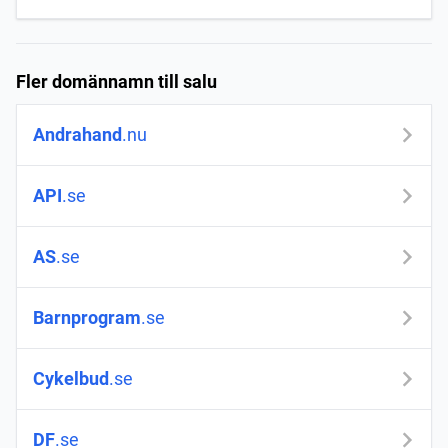
Fler domännamn till salu
Andrahand
.nu
API
.se
AS
.se
Barnprogram
.se
Cykelbud
.se
DF
.se