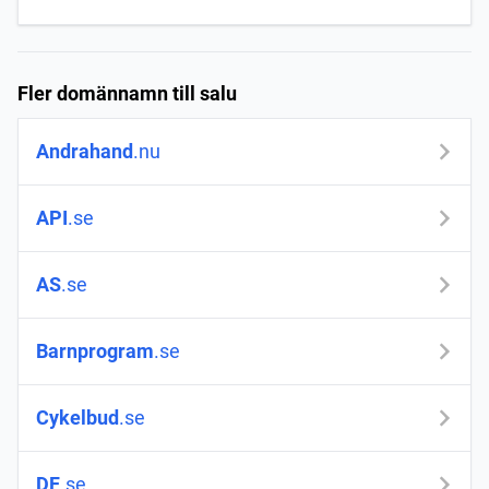
Fler domännamn till salu
Andrahand
.nu
API
.se
AS
.se
Barnprogram
.se
Cykelbud
.se
DF
.se