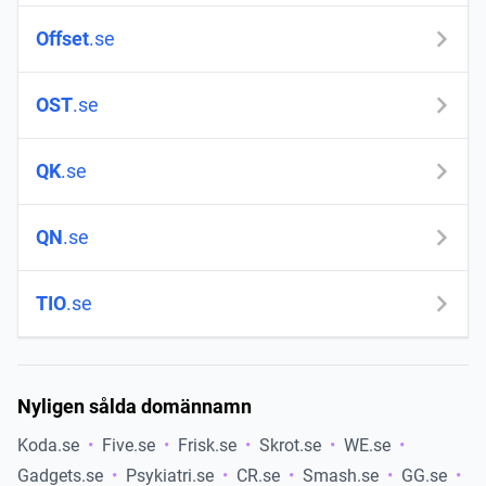
Offset
.se
OST
.se
QK
.se
QN
.se
TIO
.se
Nyligen sålda domännamn
Koda
se
Five
se
Frisk
se
Skrot
se
WE
se
Gadgets
se
Psykiatri
se
CR
se
Smash
se
GG
se