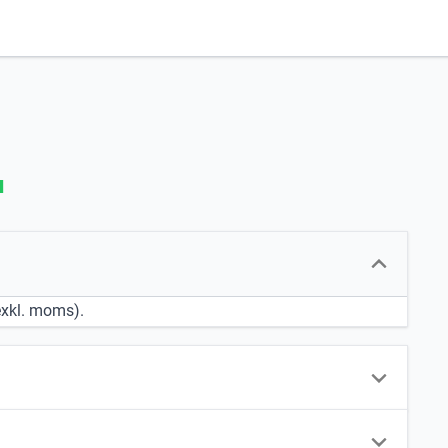
u
(exkl. moms).