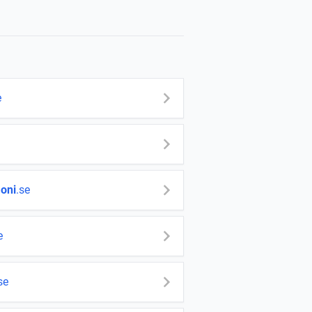
e
oni
.se
e
se