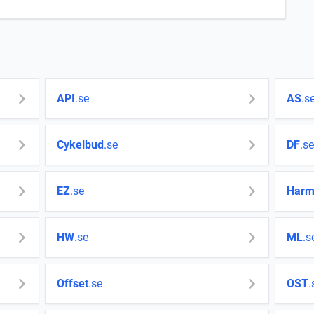
API
.se
AS
.s
Cykelbud
.se
DF
.se
EZ
.se
Harm
HW
.se
ML
.s
Offset
.se
OST
.